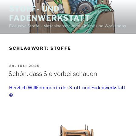
Zum
STOFF- UND
Inhalt
FADENWERKSTATT
springen
Exklusive Stoffe – Maschinenstickerei – Kurse und Workshops
SCHLAGWORT:
STOFFE
VERÖFFENTLICHT
29. JULI 2025
AM
Schön, dass Sie vorbei schauen
Herzlich Willkommen in der Stoff-und Fadenwerkstatt
©