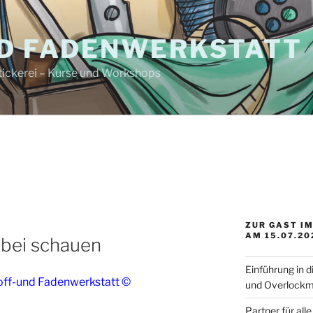
ND FADENWERKSTATT
tickerei – Kurse und Workshops
ZUR GAST IM
AM 15.07.20
rbei schauen
Einführung in 
off-und Fadenwerkstatt ©
und Overlockm
Partner für al