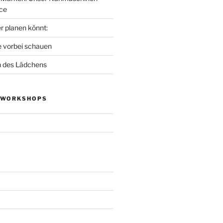
ce
r planen könnt:
e vorbei schauen
n des Lädchens
 WORKSHOPS