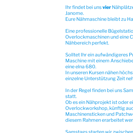
Ihr findet bei uns
vier
Nähplätz
Janome.
Eure Nähmaschine bleibt zu Ha
Eine professionelle Bügelstati
Overlockmaschinen und eine 
Nähbereich perfekt.
Solltet Ihr ein aufwändigeres P
Maschine mit einem Anschiebet
eine elna 680.
In unseren Kursen nähen höch
einzelne Unterstützung Zeit n
In der Regel finden bei uns S
statt.
Ob es ein Nähprojekt ist oder e
Overlockworkshop, künftig a
Maschinensticken und Patchwo
diesem Rahmen erarbeitet wer
Samstags starten wir zwischen