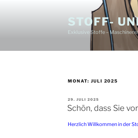
Zum
Inhalt
STOFF- U
springen
Exklusive Stoffe – Maschinens
MONAT:
JULI 2025
VERÖFFENTLICHT
29. JULI 2025
AM
Schön, dass Sie vo
Herzlich Willkommen in der St