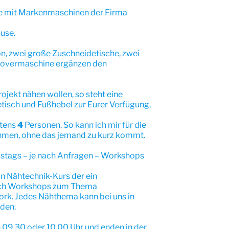
e mit Markenmaschinen der Firma
use.
on, zwei große Zuschneidetische, zwei
Covermaschine ergänzen den
rojekt nähen wollen, so steht eine
isch und Fußhebel zur Eurer Verfügung,
stens
4
Personen. So kann ich mir für die
ehmen, ohne das jemand zu kurz kommt.
amstags – je nach Anfragen – Workshops
in Nähtechnik-Kurs der ein
uch Workshops zum Thema
rk. Jedes Nähthema kann bei uns in
den.
 09.30 oder 10.00 Uhr und enden in der