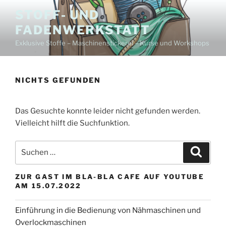
Zum
STOFF- UND
Inhalt
FADENWERKSTATT
springen
Exklusive Stoffe – Maschinenstickerei – Kurse und Workshops
NICHTS GEFUNDEN
Das Gesuchte konnte leider nicht gefunden werden.
Vielleicht hilft die Suchfunktion.
Suchen
Suche
nach:
ZUR GAST IM BLA-BLA CAFE AUF YOUTUBE
AM 15.07.2022
Einführung in die Bedienung von Nähmaschinen und
Overlockmaschinen