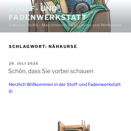
Zum
STOFF- UND
Inhalt
FADENWERKSTATT
springen
Exklusive Stoffe – Maschinenstickerei – Kurse und Workshops
SCHLAGWORT:
NÄHKURSE
VERÖFFENTLICHT
29. JULI 2025
AM
Schön, dass Sie vorbei schauen
Herzlich Willkommen in der Stoff-und Fadenwerkstatt
©